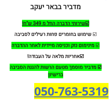
מדביר בבאר יעקב
☑️שירותי הדברה החל מ 349 ש"ח!
☑
שימוש בחומרים פחות רעילים לסביבה
ינימום נזק וכניסה מיידית לאחר ההדברה
☑️אחריות מלאה על העבודה!
מדביר מוסמך מטעם הרשות להגנת הסביבה
ברישיון
050-763-5