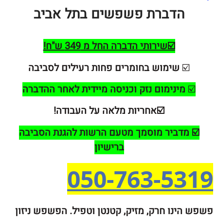
הדברת פשפשים בתל אביב
☑️שירותי הדברה החל מ 349 ש"ח!
☑
שימוש בחומרים פחות רעילים לסביבה
ינימום נזק וכניסה מיידית לאחר ההדברה
☑️אחריות מלאה על העבודה!
מדביר מוסמך מטעם הרשות להגנת הסביבה
ברישיון
050-763-5
נו חרק, מזיק, קטנטן וטפיל. הפשפש ניזון