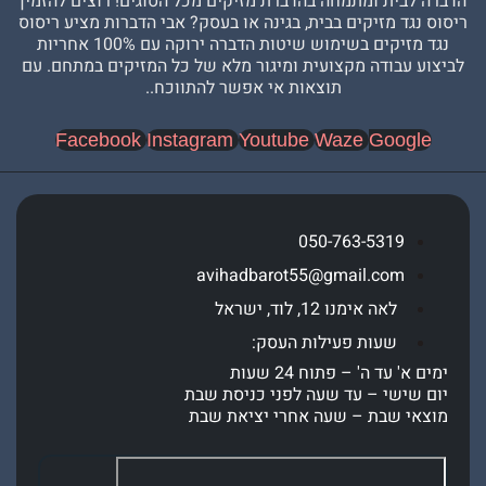
בית ומתמחה בהדברת מזיקים מכל הסוגים! רוצים להזמין
גד מזיקים בבית, בגינה או בעסק? אבי הדברות מציע ריסוס
נגד מזיקים בשימוש שיטות הדברה ירוקה עם 100% אחריות
עבודה מקצועית ומיגור מלא של כל המזיקים במתחם. עם
תוצאות אי אפשר להתווכח..
Facebook
Instagram
Youtube
Waze
Goog
050-763-5319
avihadbarot55@gmail.com
לאה אימנו 12, לוד, ישראל
שעות פעילות העסק:
' עד ה' – פתוח 24 שעות
שישי – עד שעה לפני כניסת שבת
י שבת – שעה אחרי יציאת שבת