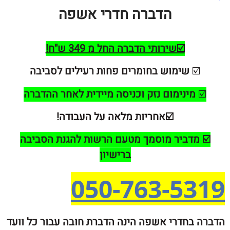
הדברה חדרי אשפה
☑️שירותי הדברה החל מ 349 ש"ח!
☑
שימוש בחומרים פחות רעילים לסביבה
ינימום נזק וכניסה מיידית לאחר ההדברה
☑️אחריות מלאה על העבודה!
מדביר מוסמך מטעם הרשות להגנת הסביבה
ברישיון
050-763-5
בחדרי אשפה הינה הדברת חובה עבור כל וועד