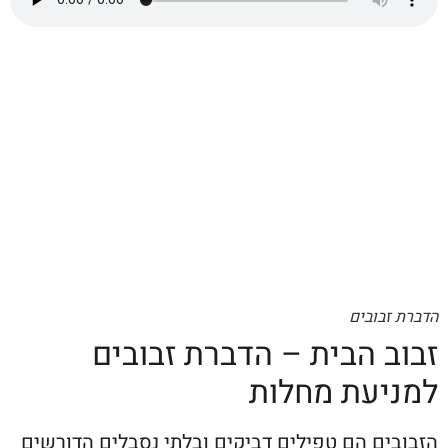
ובים
 הבית – הדברת זבובים
עת מחלות
ם הם טפילים דביקים ובלתי נסבלים הדורשים