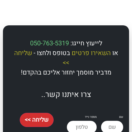
לייעוץ חייגו:
050-763-5319
השאירו פרטים
בטופס ולחצו -
שליחה
>>
מדביר מוסמך יחזור אליכם בהקדם!
צרו איתנו קשר..
מספר נייד
שליחה >>