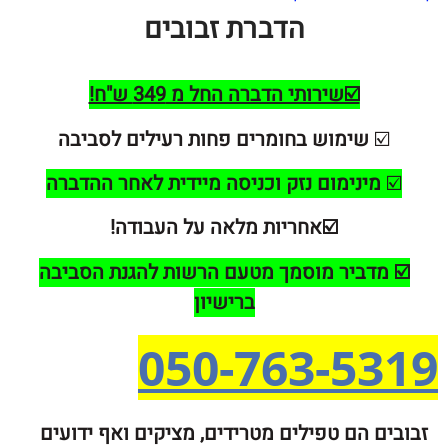
הדברת זבובים
☑️שירותי הדברה החל מ 349 ש"ח!
☑
שימוש בחומרים פחות רעילים לסביבה
ינימום נזק וכניסה מיידית לאחר ההדברה
☑️אחריות מלאה על העבודה!
מדביר מוסמך מטעם הרשות להגנת הסביבה
ברישיון
050-763-5
ם הם טפילים מטרידים, מציקים ואף ידועים