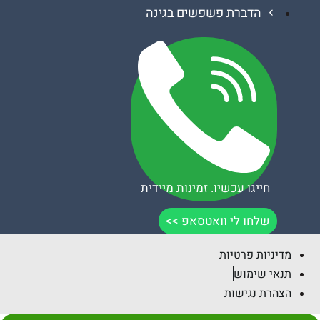
הדברת פשפשים בגינה
חייגו עכשיו. זמינות מיידית
שלחו לי וואטסאפ >>
יות פרטיות
 שימוש
ת נגישות