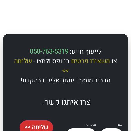
לייעוץ חייגו:
050-763-5319
השאירו פרטים
בטופס ולחצו -
שליחה
>>
מדביר מוסמך יחזור אליכם בהקדם!
צרו איתנו קשר..
מספר נייד
שליחה >>