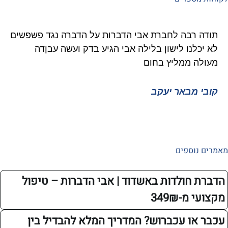
רבה לחברת אבי הדברות על הדברה נגד פשפשים
איציק 
נו לישון בלילה אבי הגיע בדק ועשה עבןדה
גוקים 
 ממליץ בחום
ממליץ 
מבאר יעקב
איציק 
ספים
חולדות באשדוד | אבי הדברות – טיפול
349₪
ו עכברוש? המדריך המלא להבדיל בין