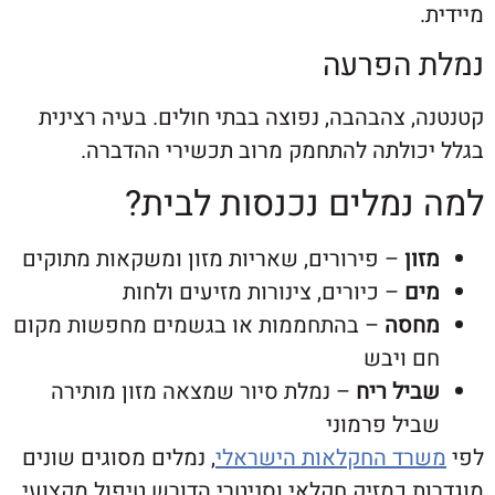
 הפרעה
 צהבהבה, נפוצה בבתי חולים. בעיה רצינית
כולתה להתחמק מרוב תכשירי ההדברה.
נמלים נכנסות לבית?
ון
– פירורים, שאריות מזון ומשקאות מתוקים
ם
– כיורים, צינורות מזיעים ולחות
סה
– בהתחממות או בגשמים מחפשות מקום
 ויבש
יל ריח
– נמלת סיור שמצאה מזון מותירה
יל פרמוני
ד החקלאות הישראלי
, נמלים מסוגים שונים
 כמזיק חקלאי וסניטרי הדורש טיפול מקצועי.