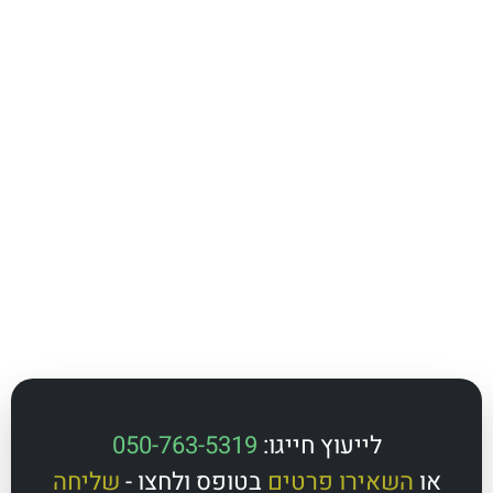
לייעוץ חייגו:
050-763-5319
השאירו פרטים
בטופס ולחצו -
שליחה