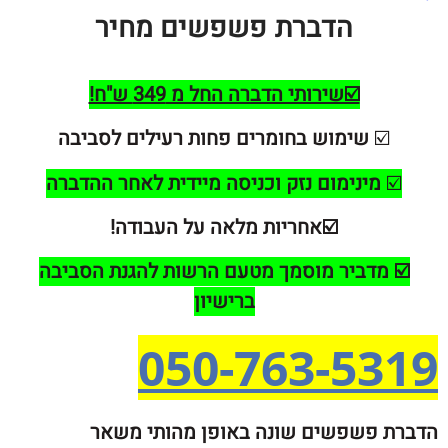
הדברת פשפשים מחיר
☑️שירותי הדברה החל מ 349 ש"ח!
☑
שימוש בחומרים פחות רעילים לסביבה
ינימום נזק וכניסה מיידית לאחר ההדברה
☑️אחריות מלאה על העבודה!
מדביר מוסמך מטעם הרשות להגנת הסביבה
ברישיון
050-763-5
פשפשים שונה באופן מהותי משאר