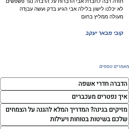
רבה לחברת אבי הדברות על הדברה נגד פשפשים
איציק 
נו לישון בלילה אבי הגיע בדק ועשה עבןדה
גוקים 
 ממליץ בחום
ממליץ 
מבאר יעקב
איציק 
ספים
חדרי אשפה
טרים מעכברים
 בגינה? המדריך המלא להגנה על הצמחים
שיטות בטוחות ויעילות